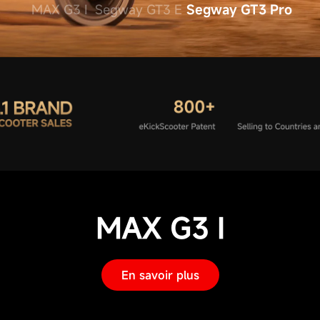
MAX G3 I
Segway GT3 E
MAX G3 I
En savoir plus