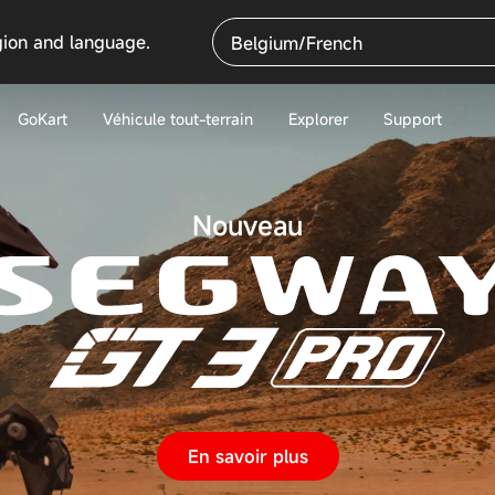
gion and language.
Belgium/French
GoKart
Véhicule tout-terrain
Explorer
Support
Nouveau
En savoir plus