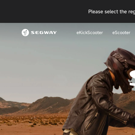
Please select the re
eKickScooter
eScooter