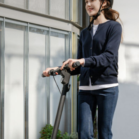
Poids max. du conducteur
100 kg
Dimensions et Poids
Dimensions du produit - Déplié
1143 x 570 x 1237 mm
Dimensions du produit - Plié
1143 x 570 x 507 mm
Poids net