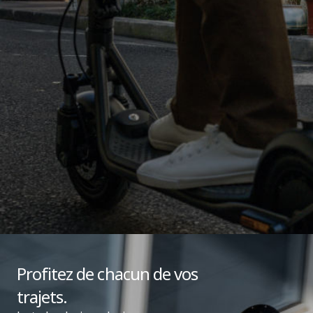
Puissance de sortie
400 W
Puissance maximale
800 W
Roues motrices
Roue arrière
TCS - Système de contrôle de la traction
Oui
Profitez de chacun de vos
trajets.