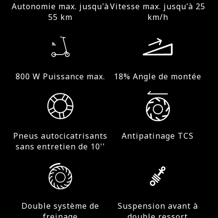
Autonomie max. jusqu'à
Vitesse max. jusqu'à 25
Vitesse
55 km
km/h
Jusqu'à 25 km/h
Amortissement
800 W Puissance max.
18% Angle de montée
Suspension avant à double ressort
Etanchéité à l'eau
IPX5
Pneus autocicatrisants
Antipatinage TCS
sans entretien de 10''
Batterie
Double système de
Suspension avant à
Capacité de la batterie
freinage
double ressort