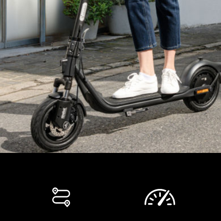
17.3 kg (38.1 lbs)
Autonomie
Autonomie théorique
Jusqu'à 55 km
Autonomie à la vitesse maximale
Jusqu'à 40 km (25 km/h)
Paramètres du Produit