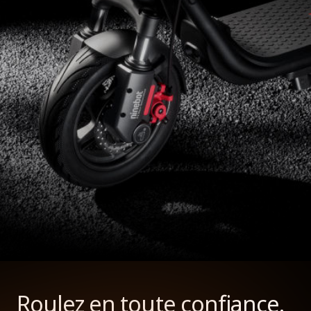
*Veuillez vérifier et respecter les dernières lois et réglementations en
matière de circulation dans votre pays, si et où ces produits peuvent être
utilisés.
**Autonomie théorique : Testée avec une batterie pleine, une charge de 75
kg, à 25°C, à une vitesse de 15 km/h sur la chaussée.
***Les photos et les vidéos sont présentées à titre de référence
uniquement. Le produit réel peut varier, veuillez vous référer au produit réel
pour plus de détails.
****Veuillez vous assurer que la trottinette électrique est entreposée dans
un endroit approprié avec une température ambiante ne descendant pas en
dessous de -10°C (14℉). Si l'environnement de stockage a une température
ambiante inférieure à 0°C (32℉), vous devez d'abord placer la trottinette
électrique dans un environnement chaud (supérieur à 5°C (41℉)) avant de la
recharger.
Roulez en toute confiance.