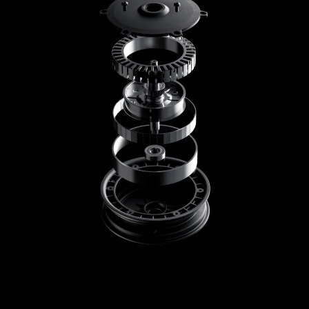
Mécanisme de pliage
Facile à plier (nécessite les mains)
Ecran LED
LED couleur (vitesse, batterie restante, modes,
maintenance, connexion Bluetooth)
Modes de conduite
3 modes de conduite (Eco, Standard et Sport), 1
mode Marche
Régulateur de vitesse
Non