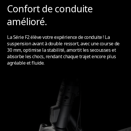
Confort de conduite
Réflecteurs certifiés
amélioré.
Oui (réflecteurs E-MARK avant, latéraux et arrière)
La Série F2 élève votre expérience de conduite ! La
suspension avant à double ressort, avec une course de
Sonnette
30 mm, optimise la stabilité, amortit les secousses et
Oui, sonnette mécanique
absorbe les chocs, rendant chaque trajet encore plus
agréable et fluide.
Porte-plaque d'assurance
Oui
Port USB-C
Non