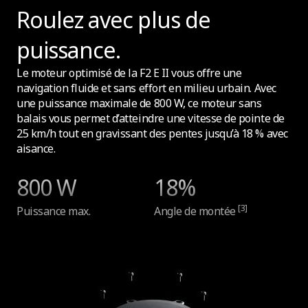
Roulez avec plus de
254 mm / 10 pouces
puissance.
Taille des pneus - Pneu avant
Le moteur optimisé de la F2 E II vous offre une
254 mm / 10 pouces
navigation fluide et sans effort en milieu urbain. Avec
une puissance maximale de 800 W, ce moteur sans
balais vous permet d’atteindre une vitesse de pointe de
25 km/h tout en gravissant des pentes jusqu’à 18 % avec
aisance.
Connectivité
800 W
18%
Apple Find My
[3]
Puissance max.
Angle de montée
Oui
Autres Caractéristiques