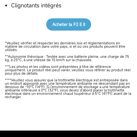
Clignotants intégrés
Acheter la F2 E II
*Veuillez vérifier et respecter les dernières lois et réglementations en
matière de circulation dans votre pays, si et où ces produits peuvent être
utilisés.
**Autonomie théorique : Testée avec une batterie pleine, une charge de 75
kg, à 25°C, à une vitesse de 15 km/h sur la chaussée.
***Les photos et les vidéos sont présentées à titre de référence
uniquement. Le produit réel peut varier, veuillez vous référer au produit réel
pour plus de détails.
****Veuillez vous assurer que la trottinette électrique est entreposée dans
un endroit approprié avec une température ambiante ne descendant pas en
dessous de -10°C (14℉). Si l'environnement de stockage a une température
ambiante inférieure à 0°C (32℉), vous devez d'abord placer la trottinette
électrique dans un environnement chaud (supérieur à 5°C (41℉)) avant de la
recharger.