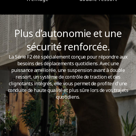
367 Wh (10200 mAh)
Système intelligent de gestion de batterie (BMS)
Plus d’autonomie et une
Oui
sécurité renforcée.
Temps de charge
La Série F2 été spécialement conçue pour répondre aux
besoins des déplacements quotidiens. Avec une
Environ 6,5 heures
puissance améliorée, une suspension avant à double
ressort, un système de contrôle de traction et des
clignotants intégrés, elle vous permet de profiter d'une
conduite de haute qualité et plus sûre lors de vos trajets
Moteur
quotidiens.
Angle de montée
jusqu'à 18%