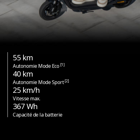
Clignotants intégrés
Oui, à l'avant et à l'arrière
Lumières d'ambiance
55 km
Non
[1]
Autonomie Mode Eco
40 km
[2]
Autonomie Mode Sport
Pneus
25 km/h
Vitesse max.
367 Wh
Type de pneus
Capacité de la batterie
Pneus tubeless autocicatrisants
Taille des pneus - Pneu arrière