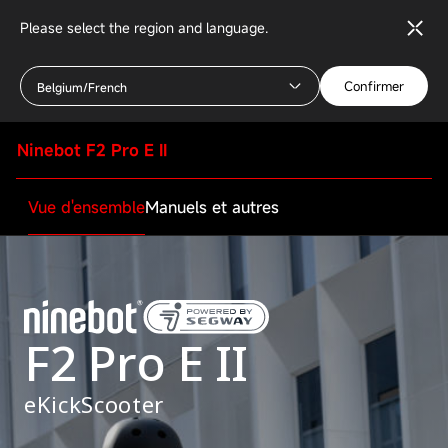
Please select the region and language.
Confirmer
Belgium/French
Ninebot F2 Pro E II
Vue d'ensemble
Manuels et autres
F2 Pro E II
eKickScooter