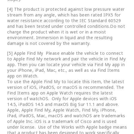
[4] The product is protected against low pressure water
stream from any angle, which has been rated IPX5 for
water resistance according to the IEC Standard 60529
and has been tested under controlled conditions.Do not
charge the product when it is wet or in a moist
environment. Immersion in liquid and the resulting
damage is not covered by the warranty.
[5] Apple Find My Please enable the vehicle to connect
to Apple Find My network and pair the vehicle in Find My
app. Then you can locate your vehicle via Find My app in
your iPhone, iPad, Mac, etc., as well as via Find Items
app on iWatch.
To use the Apple Find My to locate this item, the latest
version of iOS, iPadOS, or macOS is recommended. The
Find Items app on Apple Watch requires the latest
version of watchOS. Only for Apple devices with iOS
14.5, iPadOS 14.5 and maxOS Big Sur 11.1 and above.
Apple, Apple Find My, Apple Watch, Find My, iPhone,
iPad, iPadOS, Mac, macOS and watchOS are trademarks
of Apple Inc. iOS is a trademark of Cisco and is used
under license. Use of the Works with Apple badge means
that a product has been designed to work specifically