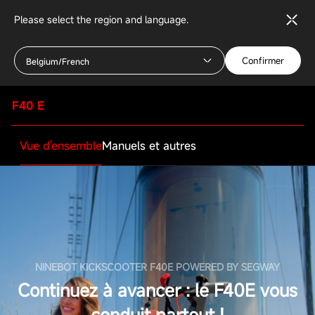
Please select the region and language.
Confirmer
Belgium/French
F40 E
Vue d'ensemble
Manuels et autres
NINEBOT KICKSCOOTER F40E POWERED BY SEGWAY
Continuez à avancer : le F40E vous
conduit partout !