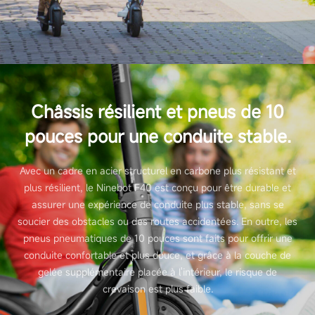
Châssis résilient et pneus de 10
pouces pour une conduite stable.
Avec un cadre en acier structurel en carbone plus résistant et
plus résilient, le Ninebot F40 est conçu pour être durable et
assurer une expérience de conduite plus stable, sans se
soucier des obstacles ou des routes accidentées. En outre, les
pneus pneumatiques de 10 pouces sont faits pour offrir une
conduite confortable et plus douce, et grâce à la couche de
gelée supplémentaire placée à l'intérieur, le risque de
crevaison est plus faible.