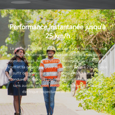
Performance instantanée jusqu'à
25 km/h
Le moteur puissant et silencieux de 350 W vous offre une
conduite dynamique, parfaitement adaptée à vos trajets
domicile-travail. Avec sa vitesse maximale allant jusqu'à 25
km/h et sa capacité à gravir des pentes jusqu'à 20 %, il vous
suffit de monter sur le marchepied et de commencer à
conduire. Vous pouvez profiter de l'environnement autour
sans aucune pollution acoustique, grâce à son moteur
électrique respectueux de l'environnement.