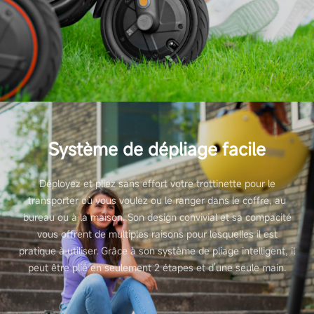
Système de dépliage facile
Déployez et pliez sans effort votre trottinette pour le
transporter où vous voulez ou le ranger dans le coffre, au
bureau ou à la maison. Son design convivial et sa compacité
vous offrent de multiples raisons pour lesquelles il est
pratique à utiliser. Grâce à son système de pliage intelligent, il
peut être plié en seulement 2 étapes et d'une seule main.