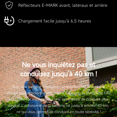
Réflecteurs E-MARK avant, latéraux et arrière
Chargement facile jusqu'à 6,5 heures
Ne vous inquiétez pas et
conduisez jusqu'à 40 km !
Avec une batterie intelligente améliorée (367 Wh) et une
charge unique pouvant atteindre 6,5 heures, la trottinette F40
est taillée sur mesure pour une expérience de conduite plus
longue. L'autonomie de la batterie va jusqu'à environ 40 km,
ce qui vous permet de conduire en toute sérénité !