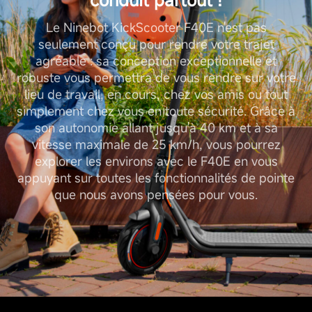
Le Ninebot KickScooter F40E n'est pas
seulement conçu pour rendre votre trajet
agréable : sa conception exceptionnelle et
robuste vous permettra de vous rendre sur votre
lieu de travail, en cours, chez vos amis ou tout
simplement chez vous en toute sécurité. Grâce à
son autonomie allant jusqu'à 40 km et à sa
vitesse maximale de 25 km/h, vous pourrez
explorer les environs avec le F40E en vous
appuyant sur toutes les fonctionnalités de pointe
que nous avons pensées pour vous.