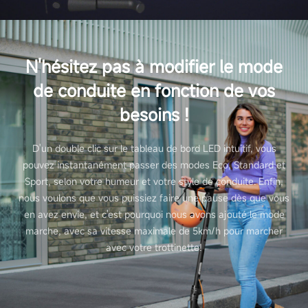
N'hésitez pas à modifier le mode
de conduite en fonction de vos
besoins !
D'un double clic sur le tableau de bord LED intuitif, vous
pouvez instantanément passer des modes Eco, Standard et
Sport, selon votre humeur et votre style de conduite. Enfin,
nous voulons que vous puissiez faire une pause dès que vous
en avez envie, et c'est pourquoi nous avons ajouté le mode
marche, avec sa vitesse maximale de 5km/h pour marcher
avec votre trottinette!