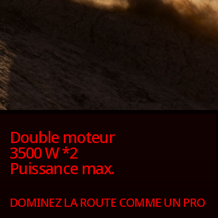
Taille des pneus - Pneu avant
279 mm / 11 pouces
Taille des pneus - Pneu arrière
279 mm / 11 pouces
Connectivité
Double moteur
3500 W *2
Application mobile
Puissance max.
Oui
DOMINEZ LA ROUTE COMME UN PRO
Bluetooth