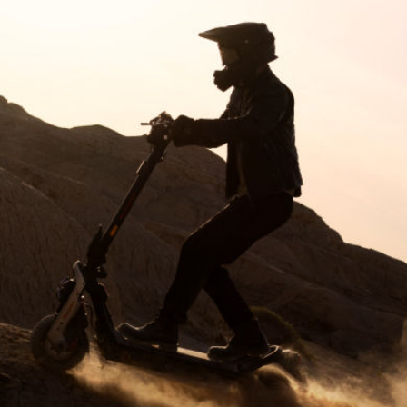
Oui
Lumières d'ambiance
Non
Clignotants intégrés
Oui, à l'avant et à l'arrière
Pneus
Type de pneus
Pneus tubeless autocicatrisants