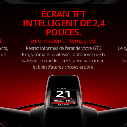
ÉCRAN TFT
INTELLIGENT DE 2,4
POUCES.
t
Information en temps réel
ants,
Restez informés de l'état de votre GT3
Le s
 un
Pro, y compris la vitesse, l'autonomie de la
batterie, les modes, la distance parcourue,
fac
et bien d'autres choses encore.