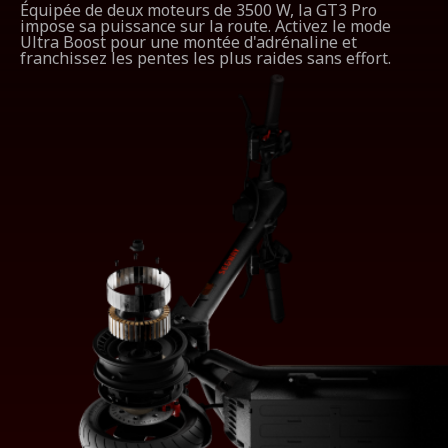
Oui
Équipée de deux moteurs de 3500 W, la GT3 Pro
impose sa puissance sur la route. Activez le mode
Ultra Boost pour une montée d'adrénaline et
franchissez les pentes les plus raides sans effort.
Segway AirLock
Oui
Apple Find My
Oui
Autres Caractéristiques
Mécanisme de pliage
Facile à plier (nécessite les mains)