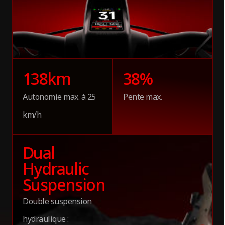
Capacité de la batterie
2160 Wh (72 V)
Système intelligent de gestion de batterie (BMS)
138
km
38
%
Oui
Autonomie max. à 25
Pente max.
km/h
Temps de charge
Environ 8 heures
Dual
Hydraulic
Charge rapide
Suspension
Oui
Double suspension
hydraulique :