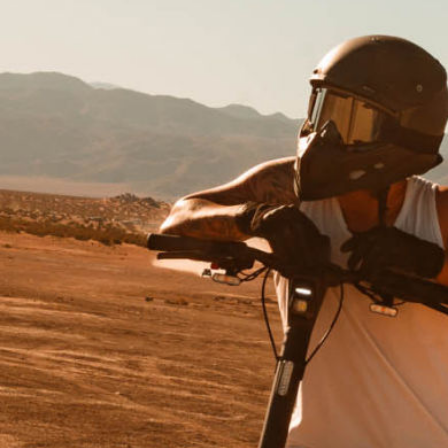
Porte-plaque d'assurance
Oui
*Le Segway Superscooter GT3 Pro ne peut être utilisé que sur des terrains
privés. Veuillez respecter les réglementations locales.
**Autonomie théorique : Testée avec une batterie pleine, une charge de 75
kg, 25°C, à une vitesse de 15 km/h (9,3 mph) sur la chaussée.
***Les photos et les vidéos sont présentées à titre de référence
uniquement. Le produit réel peut varier, veuillez vous référer au produit réel
pour plus de détails.