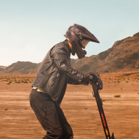
Poids max. du conducteur
150 kg
Dimensions et Poids
Dimensions du produit - Dépliée
1350×661×1388mm
Dimensions du produit - Plié
1350×661×700mm
Poids net