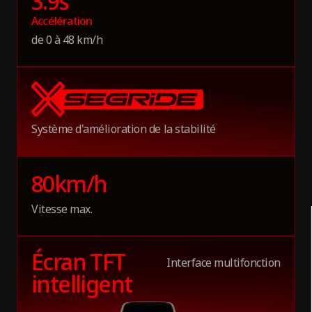
3.9
s
Accélération
Vitesse
de 0 à 48 km/h
Jusqu'à 80 km/h (49.7 mph)
Amortissement
Tringlerie de suspension avant à liaison
Système d'amélioration de la stabilité
hydraulique réglable et suspension arrière à bras
oscillant hydraulique
80
km/h
Etanchéité à l'eau
Vitesse max.
Trottinette IPX6 et bloc-batterie IPX7
Écran TFT
Interface multifonction
intelligent
Batterie