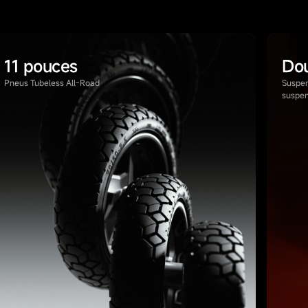
11 pouces
Dou
Pneus Tubeless All-Road
Suspen
suspen