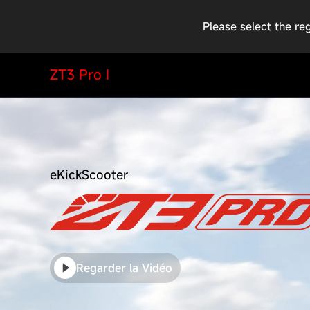
Please select the re
ZT3 Pro I
eKickScooter
Regarder la Vidéo