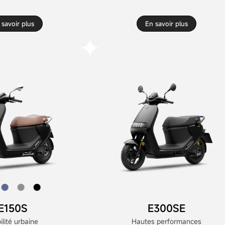
 savoir plus
En savoir plus
E150S
E300SE
lité urbaine
Hautes performances