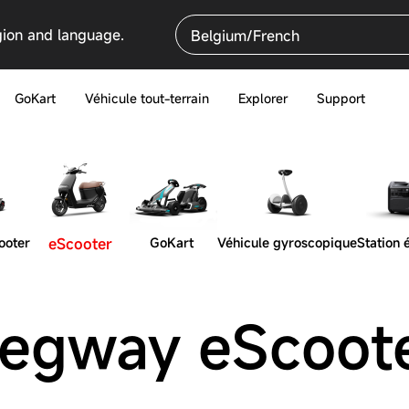
gion and language.
Belgium/French
GoKart
Véhicule tout-terrain
Explorer
Support
ooter
eScooter
GoKart
Véhicule gyroscopique
Station 
egway eScoot