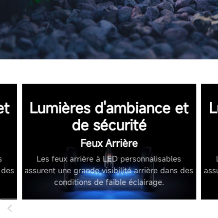
et
Lumières d'ambiance et
L
de sécurité
Feux Arrière
s
Les feux arrière à LED personnalisables
 des
assurent une grande visibilité arrière dans des
ass
conditions de faible éclairage.